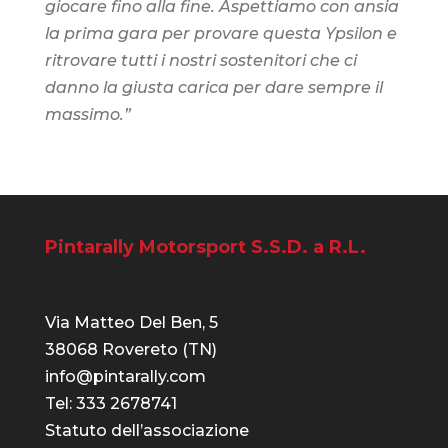
giocare fino alla fine. Aspettiamo con ansia
la prima gara per provare questa Ypsilon e
ritrovare tutti i nostri sostenitori che ci
danno la giusta carica per dare sempre il
massimo.”
Pintarally Motorsport S.S.D. a R.L.
Via Matteo Del Ben, 5
38068 Rovereto (TN)
info@pintarally.com
Tel: 333 2678741
Statuto dell’associazione