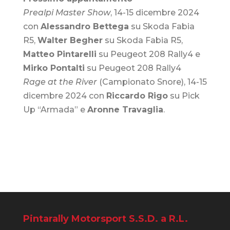
Prealpi Master Show
, 14-15 dicembre 2024
con
Alessandro Bettega
su Skoda Fabia
R5,
Walter Begher
su Skoda Fabia R5,
Matteo Pintarelli
su Peugeot 208 Rally4 e
Mirko Pontalti
su Peugeot 208 Rally4
Rage at the River
(Campionato Snore), 14-15
dicembre 2024 con
Riccardo Rigo
su Pick
Up “Armada” e
Aronne Travaglia
.
Pintarally Motorsport S.S.D. a R.L.