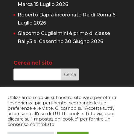
Marca
15 Luglio 2026
Roberto Daprà incoronato Re di Roma
6
Luglio 2026
Giacomo Guglielmini è primo di classe
Rally3 al Casentino
30 Giugno 2026
Cerca nel sito
Utilizziamo i cookie sul nostro sito web per offrirti
l'esperienza più pertinente, ricordando le tue
preferenze e le visite. Cliccando su "Accetta tutti",
acconsenti all'uso di TUTTI i cookie. Tuttavia, puoi
cliccare su "Impostazioni cookie" per fornire un
consenso controllato.
© PINTARALLY MOTORSPORT S.S.D. a R.L. | P. IVA:
02215480225 |
Privacy
| website created by
MZ