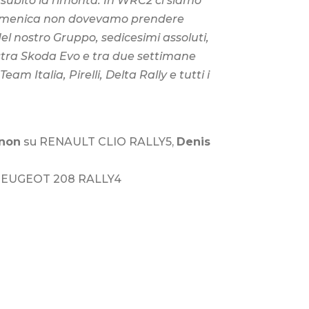
 subito la rimonta. In WRC2 ci siamo
. Domenica non dovevamo prendere
 del nostro Gruppo, sedicesimi assoluti,
 nostra Skoda Evo e tra due settimane
m Italia, Pirelli, Delta Rally e tutti i
non
su RENAULT CLIO RALLY5,
Denis
PEUGEOT 208 RALLY4