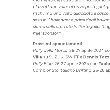
momento del nostro start. Abbiamo pers
piazzati due volte al terzo posto, po
rischi, ma una volta allacciato il casco
sesti in Challenger e primi degli italia
siamo sullo sterrato in Portogallo. Ringr
miei sponsor
.”
Prossimi appuntamenti
:
Rally della Marca
, 26-27 aprile 2024 c
Villa
su SUZUKI SWIFT e
Dennis Tezz
Rally Elba
, 26-27 aprile 2024 con
Fabio
Campionato Italiano Drifting
, 26-28 a