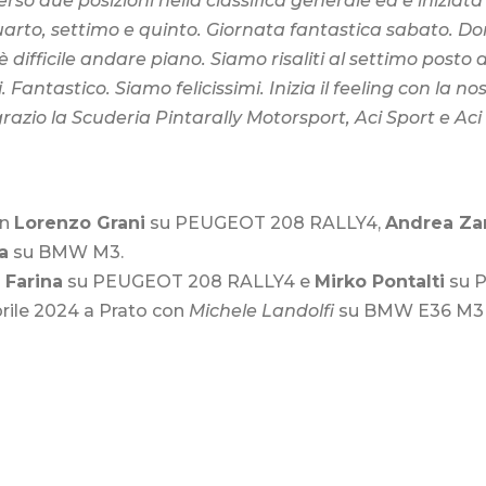
o due posizioni nella classifica generale ed è iniziata
i quarto, settimo e quinto. Giornata fantastica sabato
 è difficile andare piano. Siamo risaliti al settimo posto
ni. Fantastico. Siamo felicissimi. Inizia il feeling con la
azio la Scuderia Pintarally Motorsport, Aci Sport e Aci Tea
on
Lorenzo Grani
su PEUGEOT 208 RALLY4,
Andrea Za
a
su BMW M3.
 Farina
su PEUGEOT 208 RALLY4 e
Mirko Pontalti
su 
prile 2024 a Prato con
Michele Landolfi
su BMW E36 M3